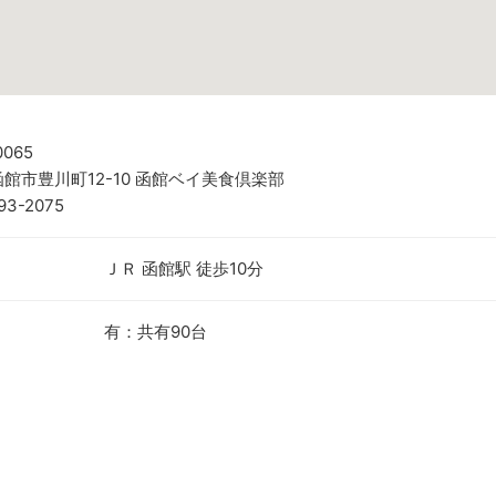
0065
館市豊川町12-10 函館ベイ美食倶楽部
93-2075
ＪＲ 函館駅 徒歩10分
有：共有90台