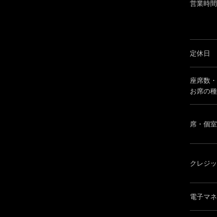
営業時間
定休日
座席数・
お席の種
席・個室
クレジッ
電子マネ