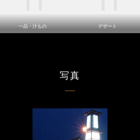
一品・汁もの
デザート
写真